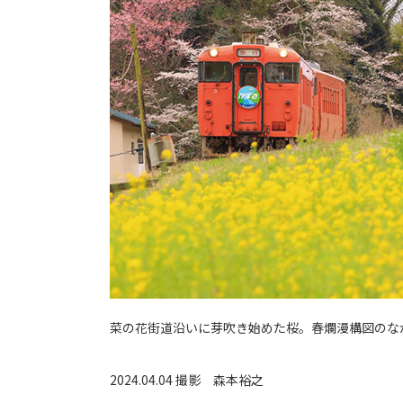
菜の花街道沿いに芽吹き始めた桜。春爛漫構図のな
2024.04.04 撮影
森本裕之