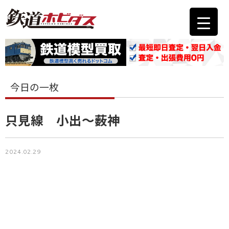
今日の一枚
只見線 小出〜薮神
2024.02.29