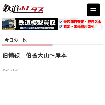
今日の一枚
伯備線 伯耆大山〜岸本
2024.01.14