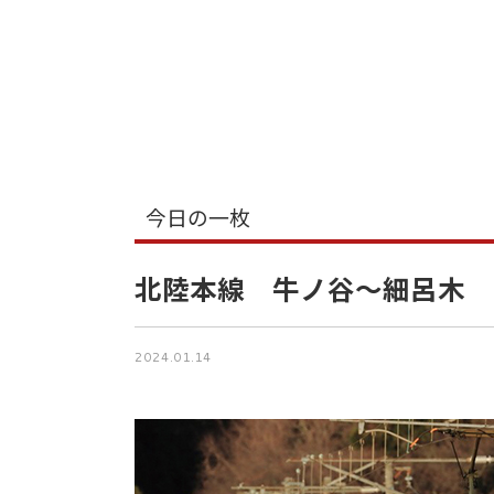
今日の一枚
北陸本線 牛ノ谷～細呂木
2024.01.14