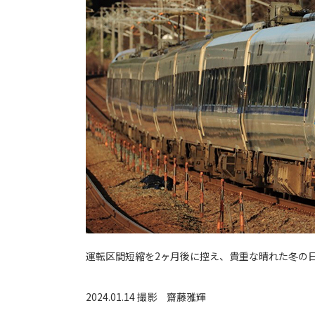
運転区間短縮を2ヶ月後に控え、貴重な晴れた冬の
2024.01.14 撮影
齋藤雅輝