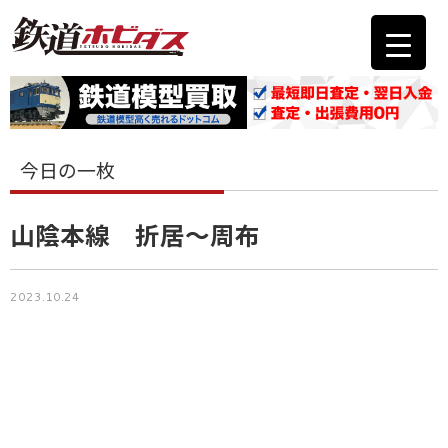
今日の一枚
山陰本線 折居～周布
2023.10.24