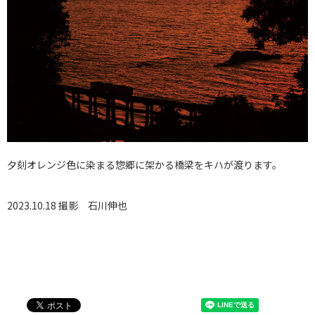
夕刻オレンジ色に染まる惣郷に架かる橋梁をキハが渡ります。
2023.10.18 撮影
石川伸也