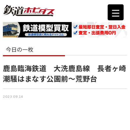
今日の一枚
鹿島臨海鉄道 大洗鹿島線 長者ヶ崎
潮騒はまなす公園前～荒野台
2023.09.14