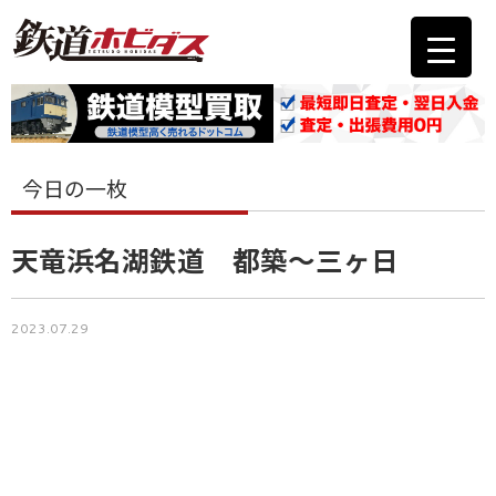
今日の一枚
天竜浜名湖鉄道 都築～三ヶ日
2023.07.29