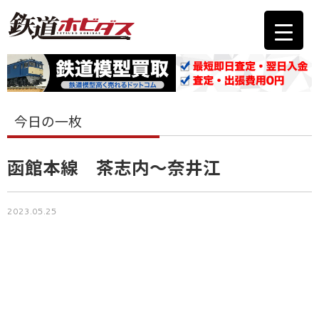
今日の一枚
函館本線 茶志内〜奈井江
2023.05.25