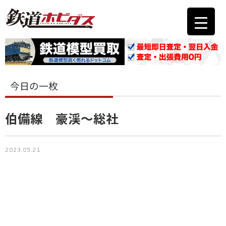
今日の一枚
伯備線 豪渓〜総社
2023.05.21