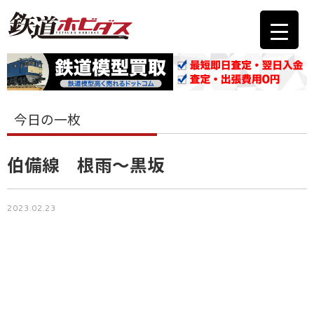
今日の一枚
伯備線 根雨～黒坂
2023.02.23