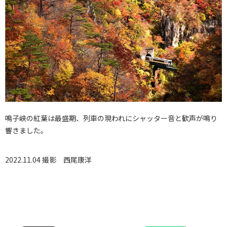
鳴子峡の紅葉は最盛期、列車の現われにシャッター音と歓声が鳴り
響きました。
2022.11.04 撮影
西尾康洋