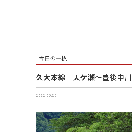
今日の一枚
久大本線 天ケ瀬～豊後中川
2022.06.26