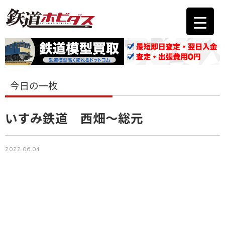
今日の一枚
いすみ鉄道 西畑～総元
2022.06.04