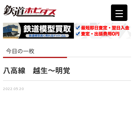
今日の一枚
八高線 越生～明覚
2022.05.20