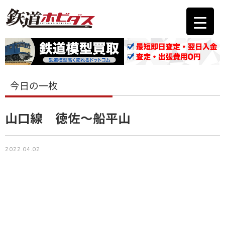
今日の一枚
山口線 徳佐～船平山
2022.04.02