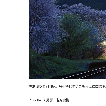
春爛漫の嘉例川駅。令和時代のいまも元気に国鉄キ
2022.04.04 撮影
吉原勇樹