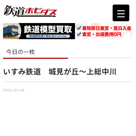
今日の一枚
いすみ鉄道 城見が丘～上総中川
2022.03.06