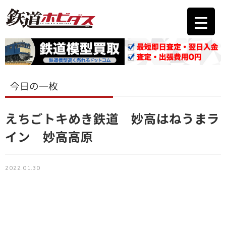
今日の一枚
えちごトキめき鉄道 妙高はねうまラ
イン 妙高高原
2022.01.30