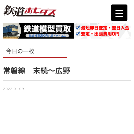
今日の一枚
常磐線 末続～広野
2022.01.09