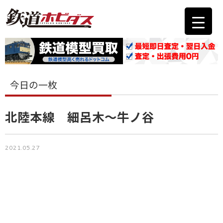
今日の一枚
北陸本線 細呂木～牛ノ谷
2021.05.27