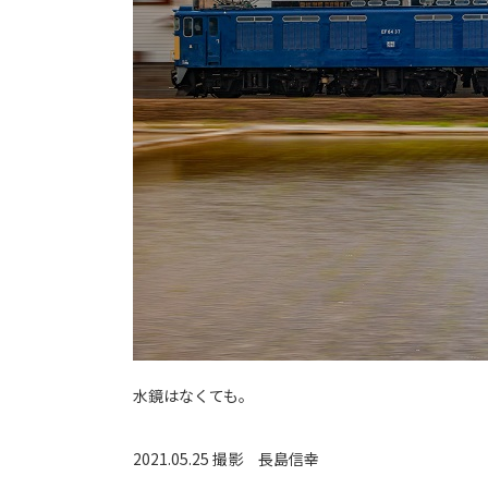
水鏡はなくても。
2021.05.25 撮影
長島信幸