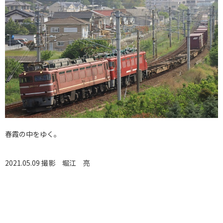
春霞の中をゆく。
2021.05.09 撮影
堀江 亮