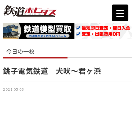
今日の一枚
銚子電気鉄道 犬吠～君ヶ浜
2021.05.03