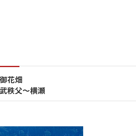
御花畑
武秩父～横瀬