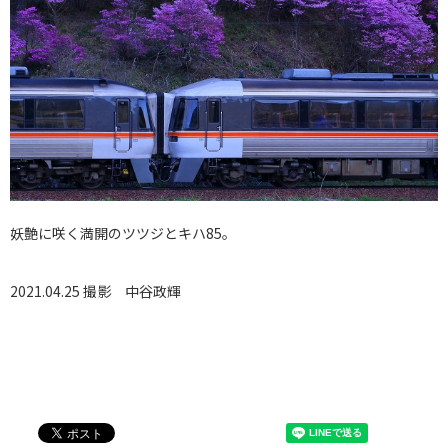
妖艶に咲く満開のツツジとキハ85。
2021.04.25 撮影
中谷政輝