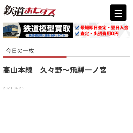
今日の一枚
高山本線 久々野～飛騨一ノ宮
2021.04.25