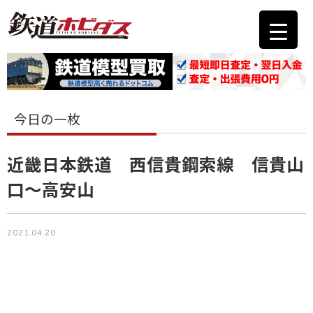
今日の一枚
近畿日本鉄道 西信貴鋼索線 信貴山
口～高安山
2021.04.20