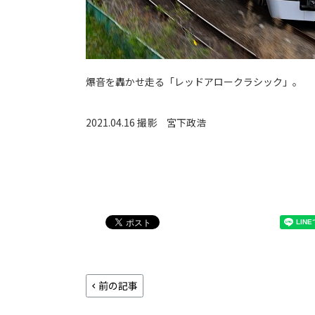
爆音を轟かせ走る「レッドアロークラシック」。
2021.04.16 撮影
宮下政浩
前の記事