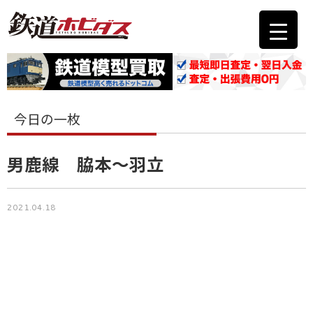
今日の一枚
男鹿線 脇本～羽立
2021.04.18