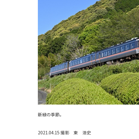
新緑の季節。
2021.04.15 撮影
東 浩史