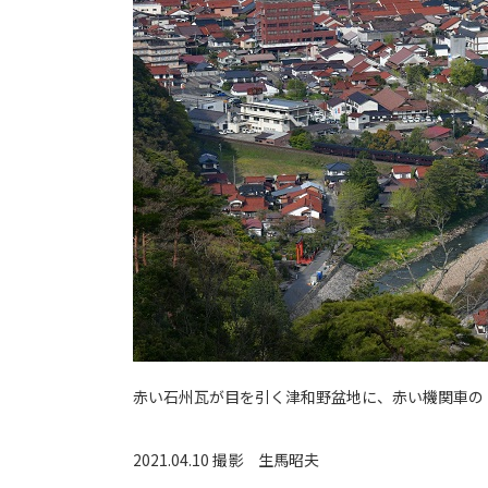
赤い石州瓦が目を引く津和野盆地に、赤い機関車の
2021.04.10 撮影
生馬昭夫