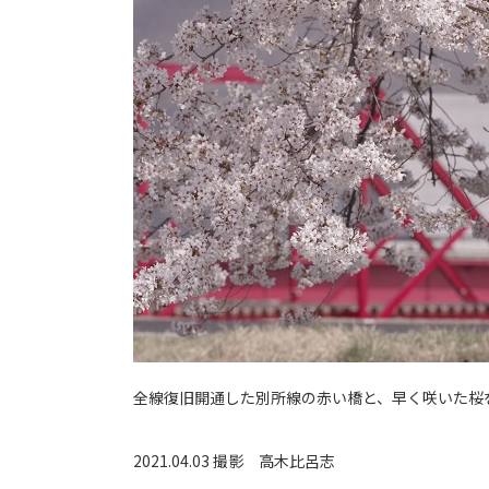
全線復旧開通した別所線の赤い橋と、早く咲いた桜
2021.04.03 撮影
高木比呂志