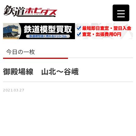
今日の一枚
御殿場線 山北～谷峨
2021.03.27