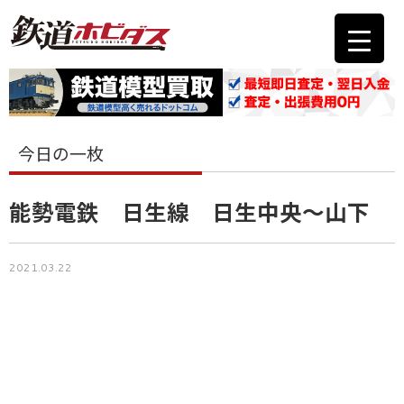
今日の一枚
能勢電鉄 日生線 日生中央～山下
2021.03.22