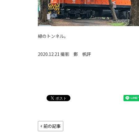
緑のトンネル。
2020.12.21 撮影
鄭 帆評
前の記事