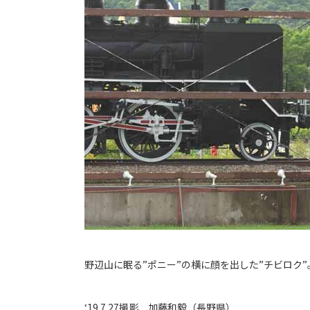
野辺山に眠る”ポニー”の横に顔を出した”チビロク
‘19.7.27撮影 加藤和毅（長野県）