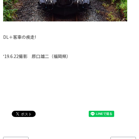
DL＋客車の疾走!
‘19.6.22撮影 原口雄二（福岡県）