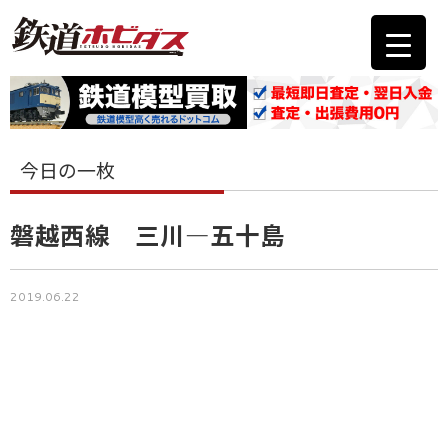
今日の一枚
磐越西線 三川―五十島
2019.06.22