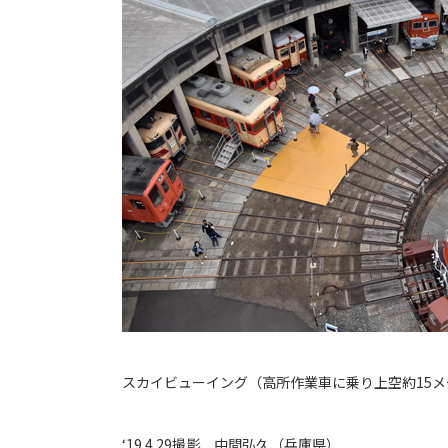
スカイビューイング（高所作業車に乗り上空約15
‘19.4.29撮影 中間弘久（兵庫県）