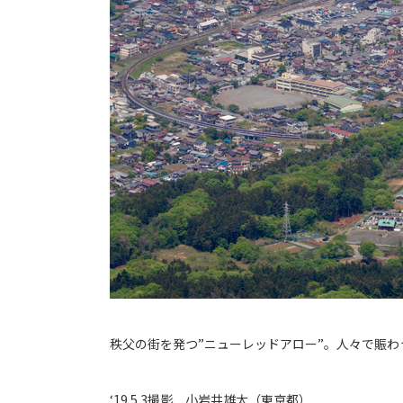
秩父の街を発つ”ニューレッドアロー”。人々で賑
‘19.5.3撮影 小岩井雄太（東京都）