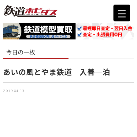
今日の一枚
あいの風とやま鉄道 入善―泊
2019.04.13