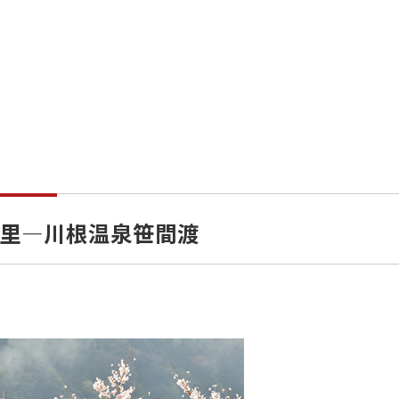
里―川根温泉笹間渡