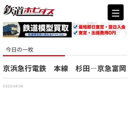
今日の一枚
京浜急行電鉄 本線 杉田―京急富岡
2019.04.04