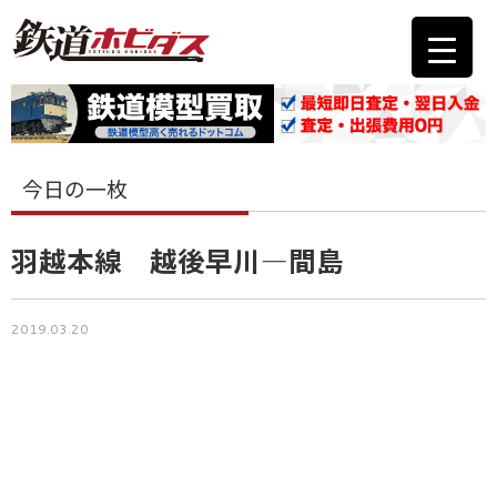
今日の一枚
羽越本線 越後早川―間島
2019.03.20