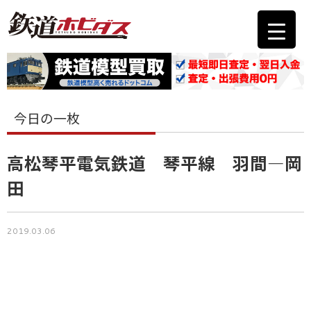
今日の一枚
高松琴平電気鉄道 琴平線 羽間―岡
田
2019.03.06