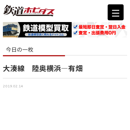
今日の一枚
大湊線 陸奥横浜―有畑
2019.02.14