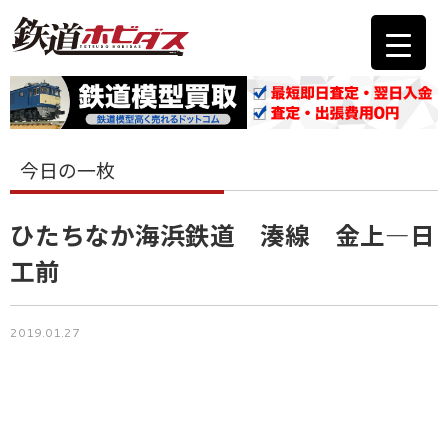
今日の一枚
ひたちなか海浜鉄道 湊線 金上―日
工前
2019.01.27