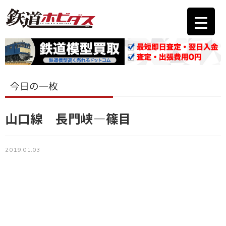
今日の一枚
山口線 長門峡―篠目
2019.01.03