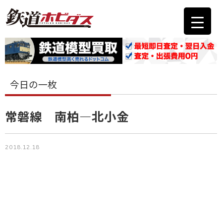
今日の一枚
常磐線 南柏―北小金
2018.12.18