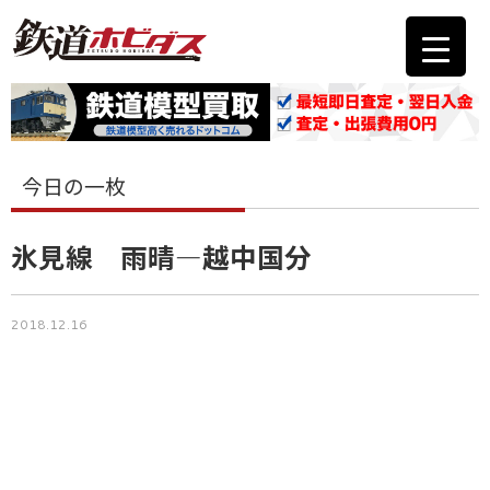
今日の一枚
氷見線 雨晴―越中国分
2018.12.16