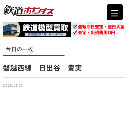
今日の一枚
磐越西線 日出谷―豊実
2018.11.03